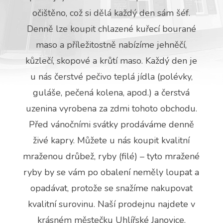
očištěno, což si dělá každý den sám šéf.
Denně lze koupit chlazené kuřecí bourané
maso a příležitostně nabízíme jehněčí,
kůzlečí, skopové a krůtí maso. Každý den je
u nás čerstvé pečivo teplá jídla (polévky,
guláše, pečená kolena, apod.) a čerstvá
uzenina vyrobena za zdmi tohoto obchodu.
Před vánočními svátky prodáváme denně
živé kapry. Můžete u nás koupit kvalitní
mraženou drůbež, ryby (filé) – tyto mražené
ryby by se vám po obalení neměly loupat a
opadávat, protože se snažíme nakupovat
kvalitní surovinu. Naší prodejnu najdete v
krásném městečku Uhlířské Janovice.